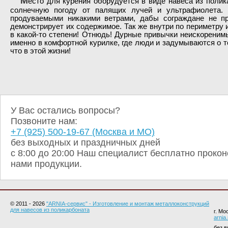
М
есто для курения оборудуется в виде навеса из поли
солнечную погоду от палящих лучей и ультрафиолета. 
продуваемыми никакими ветрами, дабы сограждане не п
демонстрирует их содержимое. Так же внутри по периметру 
в какой-то степени! Отнюдь! Дурные привычки неискореним
именно в комфортной курилке, где люди и задумываются о то
что в этой жизни!
У Вас остались вопросы?
Позвоните нам:
+7 (925) 500-19-67 (Москва и МО)
без выходных и праздничных дней
с 8:00 до 20:00 Наш специалист бесплатно проко
нами продукции.
© 2011 - 2026
"ARNIA-сервис" - Изготовление и монтаж металлоконструкций
для навесов из поликарбоната
г. Мо
arnia
без 